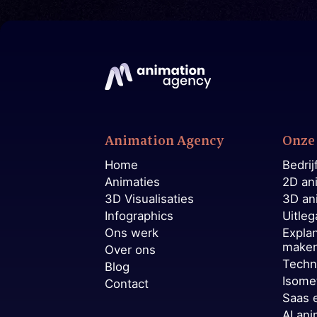
Animation Agency
Onze 
Home
Bedrij
Animaties
2D an
3D Visualisaties
3D an
Infographics
Uitleg
Ons werk
Expla
make
Over ons
Techn
Blog
Isome
Contact
Saas 
AI ani