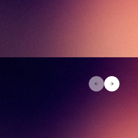
SaaS use cases visueel uitlegg
Lees blog