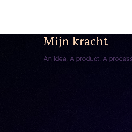
Mijn kracht
An idea. A product. A process.