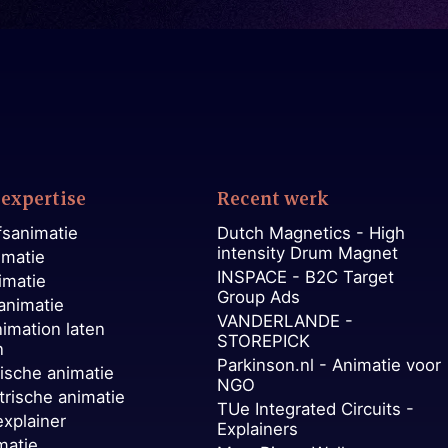
expertise
Recent werk
fsanimatie
Dutch Magnetics - High
intensity Drum Magnet
imatie
INSPACE - B2C Target
imatie
Group Ads
animatie
VANDERLANDE -
nimation laten
STOREPICK
n
Parkinson.nl - Animatie voor
ische animatie
NGO
trische animatie
TUe Integrated Circuits -
explainer
Explainers
matie