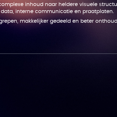
complexe inhoud naar heldere visuele struct
, data, interne communicatie en praatplaten.
egrepen, makkelijker gedeeld en beter onthou