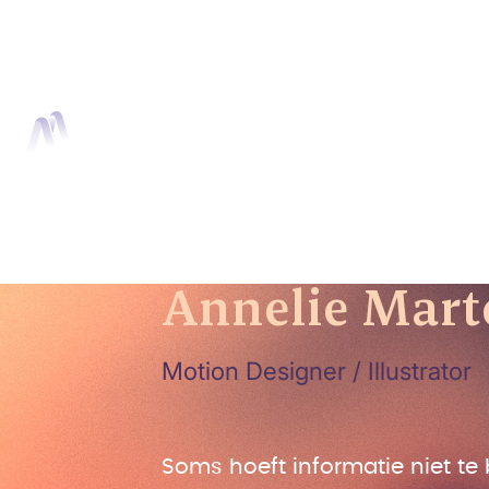
{ "@type": "Person", "@id": "https://www.animation-agency.nl/over-on
"description": "Oprichter van Animation Agency. Focus op high end 2D
"https://cdn.prod.website-files.com/5e8f333dfea3827030d34f07/68e7c
agency.nl/over-ons/annelie", "worksFor": { "@type": "Organization",
Home
Anima
Annelie Mart
Motion Designer / Illustrator
Soms hoeft informatie niet t