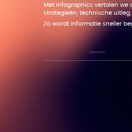
Met infographics vertalen we 
strategieën, technische uitleg
Zo wordt informatie sneller b