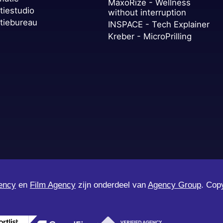
MaxoRize - Wellness
tiestudio
without interruption
tiebureau
INSPACE - Tech Explainer
Kreber - MicroPrilling
ency
en
Film Agency
zijn onderdeel van
Agency Group
. Cop