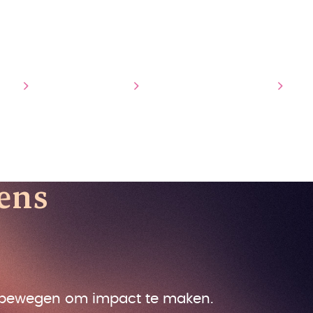
s/Annelie Martens#person", "name": "", "givenName": "Annelie Martens"
 en 3D animatie, productvisualisatie en visuele storytelling voor B2
1e5f1ddfc1e9712fa00_annelie.avif", "caption": "Annelie Martens", "
 "@id": "https://www.animation-agency.nl/#organization", "name": "An
tie
3D Visualisatie
Ons werk
Over ons
Co
ens
e bewegen om impact te maken.