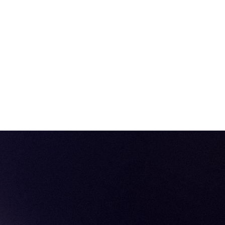
, "familyName": "", "jobTitle": "Motion Designer / Illustrator",
B merken.", "image": { "@type": "ImageObject", "url":
width": 800, "height": 800 }, "url": "https://www.animation-
imation Agency", "url": "https://www.animation-agency.nl/" } }
ntact