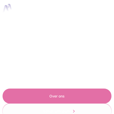
Neem contact met ons
op
Benieuwd hoe we jouw verhaal kunnen
vertalen naar je doelgroep? We kijken graag
met je mee naar de mogelijkheden.
Over ons
Bekijk ons werk