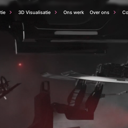
tie
3D Visualisatie
Ons werk
Over ons
Co