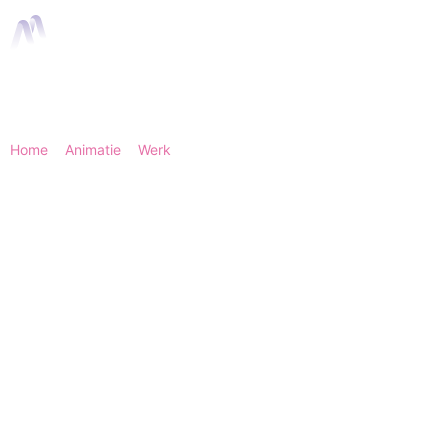
Home
>
Animatie
>
Werk
> INSPACE - B2C Target Group Ads |
Animation Agency
INSPACE - B2C Target
Group Ads
Voor INSPACE ontwikkelden we een reeks B2C
target group ads. Geen losse social ad met één
algemene boodschap, maar meerdere
creatieve varianten die inspelen op
verschillende doelgroepen, markten en