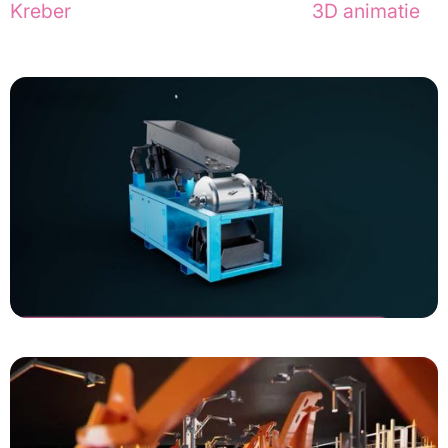
Kreber
 of ontdek de magie achter
3D animatie
.
Dutch Magnetics
High intensity Drum Magnet