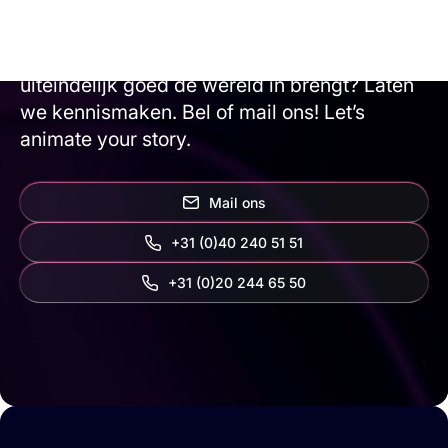
alles mogelijk. Wil je samen met ons
brainstormen, een verbluffende animatie
maken en ontdekken hoe je je eindproduct
uiteindelijk goed de wereld in brengt? Laten
we kennismaken. Bel of mail ons! Let’s
animate your story.
Mail ons
+31 (0)40 240 51 51
‭+31 (0)20 244 65 50‬