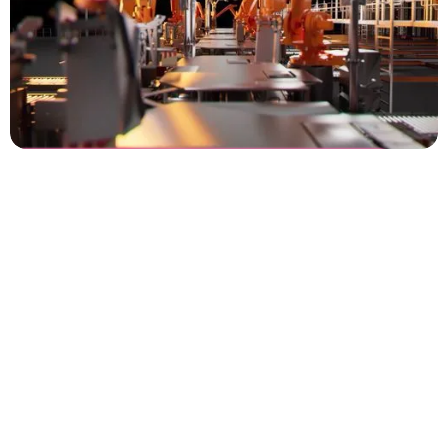
Vanderlande
FASTPICK
Oneindige
mogelijkheden?
Animatiestudio Animation Agency maakt