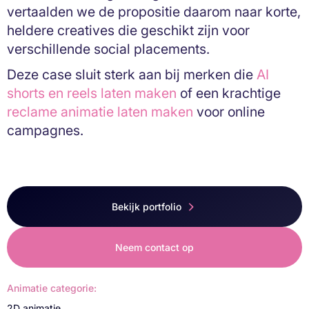
vertaalden we de propositie daarom naar korte,
heldere creatives die geschikt zijn voor
verschillende social placements.
Deze case sluit sterk aan bij merken die
AI
shorts en reels laten maken
of een krachtige
reclame animatie laten maken
voor online
campagnes.
Bekijk portfolio
Neem contact op
Animatie categorie:
2D animatie