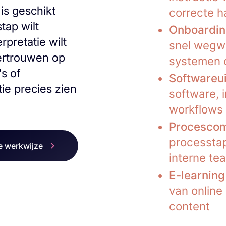
is geschikt
correcte h
tap wilt
Onboardi
rpretatie wilt
snel wegwi
vertrouwen op
systemen 
's of
Softwareui
tie precies zien
software, i
workflows
Procescom
processtap
 werkwijze
interne te
E-learning
van online
content