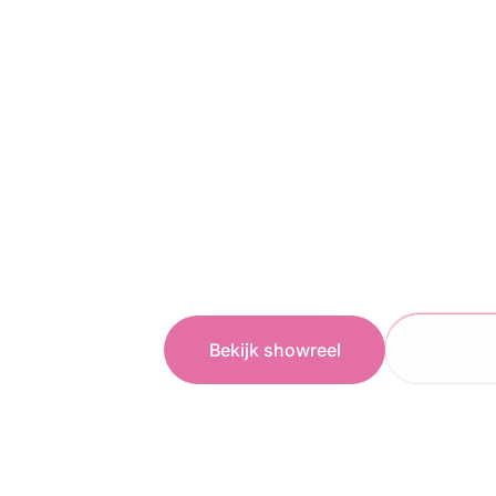
onderhoudsinstructies en sof
ontwikkelt maatwerk 2D- en 
informatie omzetten naar hel
Goede trainingsanimatie help
moeten doen, in welke volgor
Zeker bij techniek, installat
maakt beeld het verschil tus
begrip creëren.
Neem c
Bekijk showreel