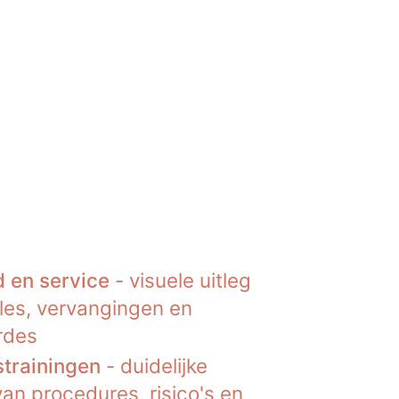
 en service
- visuele uitleg
les, vervangingen en
rdes
strainingen
- duidelijke
van procedures, risico's en