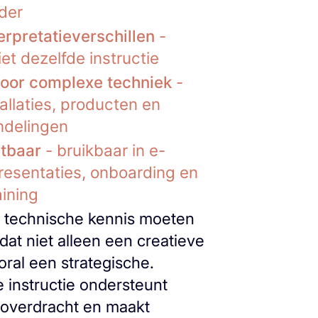
lder
erpretatieverschillen
-
et dezelfde instructie
voor complexe techniek
-
tallaties, producten en
ndelingen
etbaar
- bruikbaar in e-
presentaties, onboarding en
aining
e technische kennis moeten
dat niet alleen een creatieve
ral een strategische.
e instructie ondersteunt
soverdracht en maakt