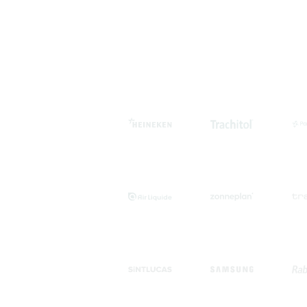
e
s op het
 700+