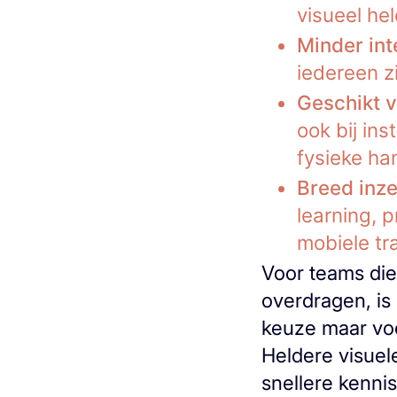
visueel he
Minder int
iedereen zi
Geschikt 
ook bij ins
fysieke ha
Breed inz
learning, 
mobiele tr
Voor teams di
overdragen, is 
keuze maar voo
Heldere visuel
snellere kenni