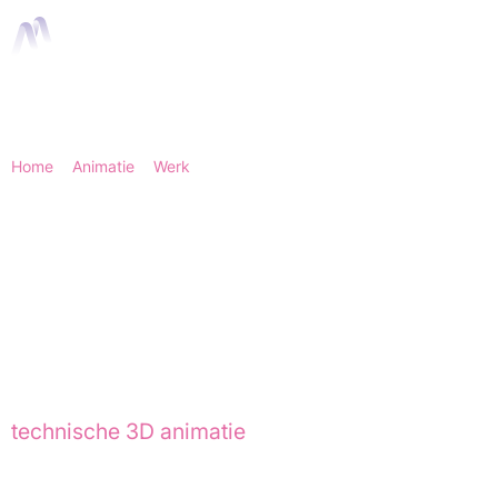
Home
>
Animatie
>
Werk
> Dutch Magnetics - High intensity
Drum Magnet | Animation Agency
Dutch Magnetics -
High intensity Drum
Magnet
Voor Dutch Magnetics ontwikkelden we een
technische 3D animatie
voor de High Intensity
Drum Magnet. Een industrieel systeem dat
wordt ingezet om metalen en zwak