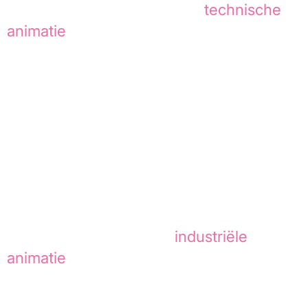
Het resultaat is een heldere
technische
animatie
die Dutch Magnetics helpt om
een complex product sneller begrijpelijk
te maken voor klanten, prospects en
stakeholders.
De animatie laat zien hoe technische 3D
visualisatie niet alleen zorgt voor een
sterke productpresentatie, maar vooral
voor meer begrip, overtuigingskracht en
commerciële inzetbaarheid.
Een sterke case binnen
industriële
animatie
, waarin techniek,
materiaalstromen en productwerking
samenkomen in één helder visueel