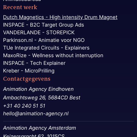
Recent werk
Dutch Magnetics - High intensity Drum Magnet
INSPACE - B2C Target Group Ads
VANDERLANDE - STOREPICK
Parkinson.nl - Animatie voor NGO
TUe Integrated Circuits - Explainers
MaxoRize - Wellness without interruption
INSPACE - Tech Explainer
Kreber - MicroPrilling
Contactgegevens
Animation Agency Eindhoven
Ambachtsweg 26, 5684CD Best
+31 40 240 51 51
hello@animation-agency.nl
Animation Agency Amsterdam
Keizersgracht 62, 1015CS