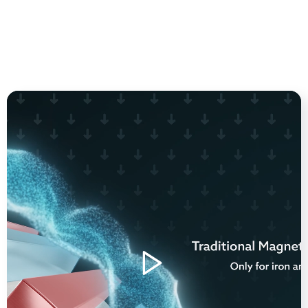
magnetische deeltjes uit materiaalstromen te
scheiden.