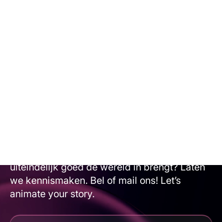
Een heldere explainer voor zorg en NGO
communicatie
Oneindige
mogelijkheden?
Animatiestudio Animation Agency maakt
alles mogelijk. Wil je samen met ons
brainstormen, een verbluffende animatie
maken en ontdekken hoe je je eindproduct
uiteindelijk goed de wereld in brengt? Laten
we kennismaken. Bel of mail ons! Let’s
animate your story.