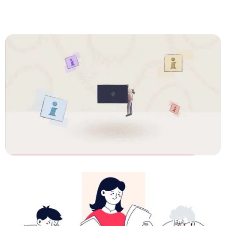
Parkinson.nl
Een heldere explainer voor zorg en NGO
communicatie