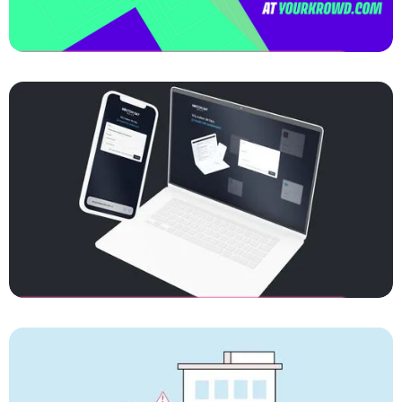
KROWD
Monetize your online content
Boston Bay Bulls
Ontdek de community