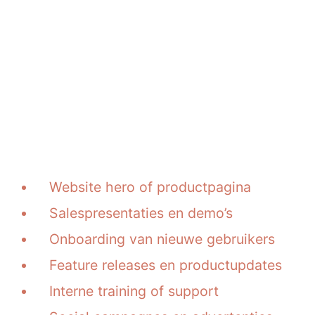
Toepassingen van SaaS
explainer animaties
SaaS explainer animaties zijn breed
inzetbaar binnen je organisatie.
Afhankelijk van het doel bepalen we
samen de juiste vorm en lengte.
Website hero of productpagina
Salespresentaties en demo’s
Onboarding van nieuwe gebruikers
Feature releases en productupdates
Interne training of support