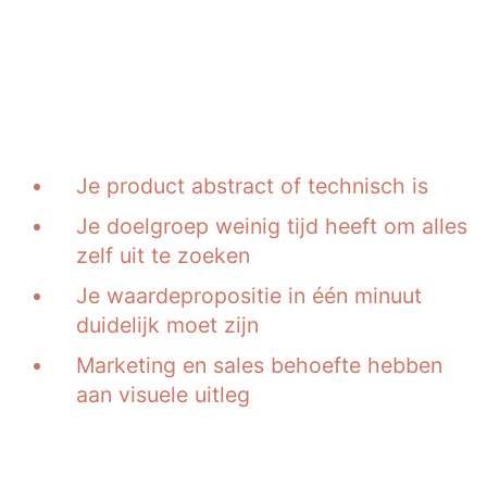
Wanneer kies je voor
een software animatie?
Een software animatie is geschikt
wanneer:
Je product abstract of technisch is
Je doelgroep weinig tijd heeft om alles
zelf uit te zoeken
Je waardepropositie in één minuut
duidelijk moet zijn
Marketing en sales behoefte hebben
aan visuele uitleg
Veel bedrijven combineren dit type
animatie met andere vormen van