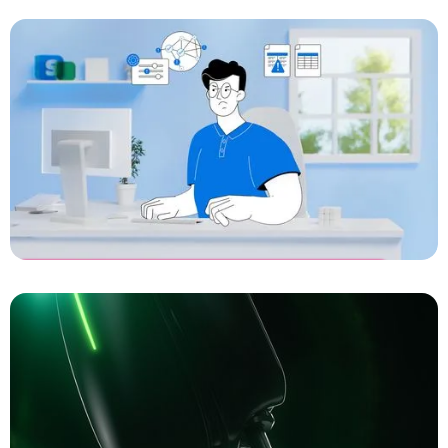
Zonneplan
Nieuwe generatie micro-omvormers
SalarSoftware
De kracht van eenvoud