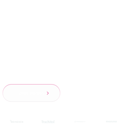
Trotse partners
Wij mogen werken voor deze prachtige merken
en zijn trots op het vertrouwen dat we van onze
700+ klanten hebben gekregen.
Onze klanten