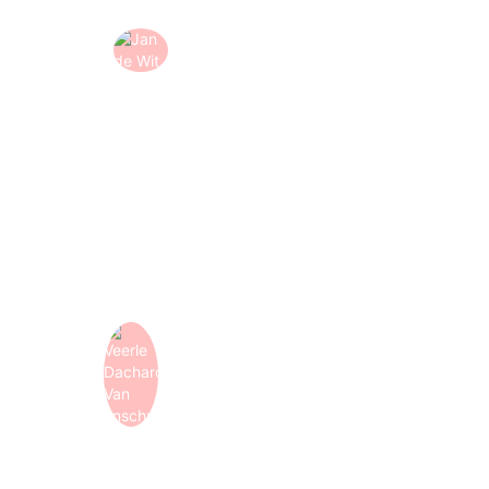
Jan de Wit
SESSY
-
Country lead Belgium
"Animation Agency is een geweldige partner om in je
netwerk te hebben. Ze denken mee met onze wensen en
de lijnen zijn kort, waardoor ze een plezier zijn om mee te
werken. Een echte aanrader!"
Veerle Dachard Van Enschut
Mosaic World
-
Brand marketeer