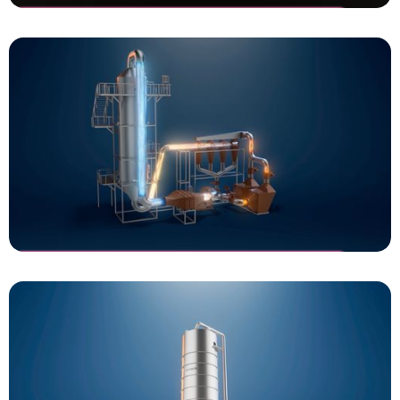
MaxoRize
Wellness without interruption
Kreber
Perfectly shaped particles