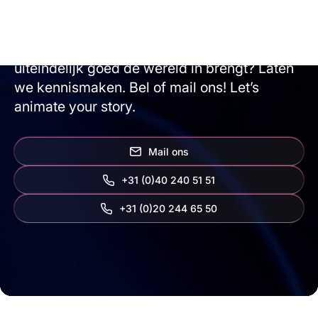
alles mogelijk. Wil je samen met ons
brainstormen, een verbluffende animatie
maken en ontdekken hoe je je eindproduct
uiteindelijk goed de wereld in brengt? Laten
we kennismaken. Bel of mail ons! Let’s
animate your story.
Mail ons
+31 (0)40 240 51 51
‭+31 (0)20 244 65 50‬