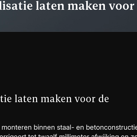
lisatie laten maken voor
tie laten maken voor de
rij monteren binnen staal- en betonconstructi
rrigeert tot twaalf millimeter afwijking en z