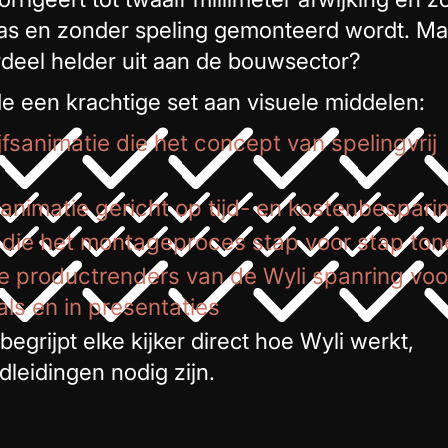
rpas en zonder speling gemonteerd wordt. Ma
rdeel helder uit aan de bouwsector?
 een krachtige set aan visuele middelen:
fsanimatie die het concept van spelingvrij
animatie gericht op tijd- en kostenbespari
s die het montageproces stap voor stap to
he productrenders van de Wyli spanring voo
als en in presentaties
egrijpt elke kijker direct hoe Wyli werkt,
leidingen nodig zijn.