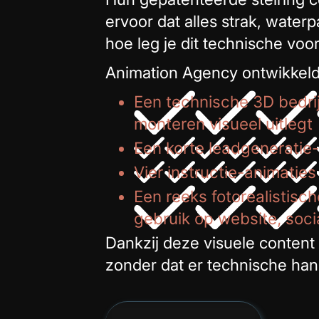
ervoor dat alles strak, wate
hoe leg je dit technische voo
Animation Agency ontwikkelde
Een technische 3D bedrij
monteren visueel uitlegt
Een korte leadgeneratie-
Vier instructie-animatie
Een reeks fotorealistisc
gebruik op website, soci
Dankzij deze visuele content b
zonder dat er technische hand