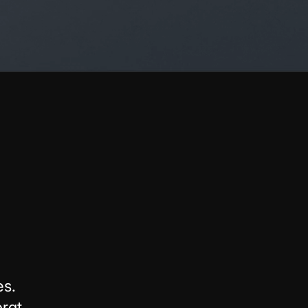
es.
orgt