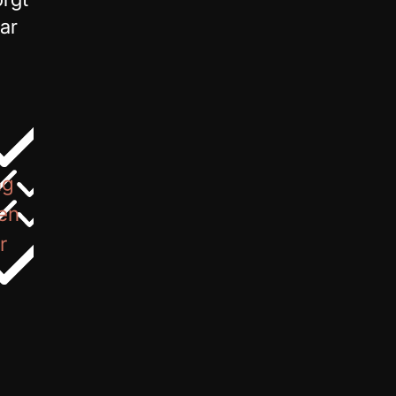
ar
ng
nen
r