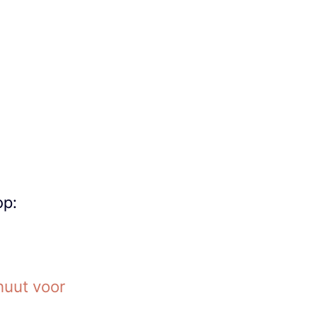
op:
nuut voor