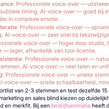
uance
: Professionele voice-over — uitsteke
subtiele timing. AI-voice-over — goed bij i
der in complexe emotie.
teratie
: Professionele voice-over — opna
. AI-voice-over — zeer snel bij tekstwijzig
essionele voice-over — hoger door studio, t
 — lager, afhankelijk van tool-licentie.
sistentie
: Professionele voice-over — natu
temmen. AI-voice-over — veel talen en unif
g
: Professionele voice-over — unieke stemi
-voice-over — snelle schaalbaarheid, mind
ortlist van 2-3 stemmen en test dezelfde 15
 marketing en sales blind kiezen op duidelijk
d en merkfit. Bij een
bedrijfsanimatie
heeft 