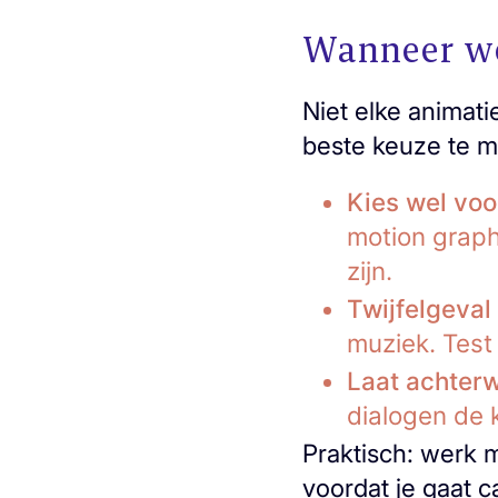
Wanneer wel
Niet elke animati
beste keuze te m
Kies wel voo
motion graph
zijn.
Twijfelgeval
muziek. Test
Laat achter
dialogen de 
Praktisch: werk m
voordat je gaat 