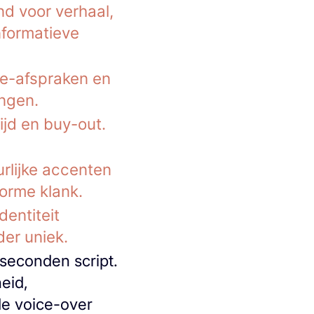
nd voor verhaal,
nformatieve
me-afspraken en
ingen.
ijd en buy-out.
urlijke accenten
orme klank.
dentiteit
er uniek.
 seconden script.
heid,
de voice-over