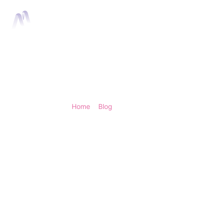
Home
Anima
Home
>
Blog
> Voice-over animatievideo: zo k
Voice-over anima
juiste stem voo
Een sterke voice-over tilt je
De juiste stem versnelt begri