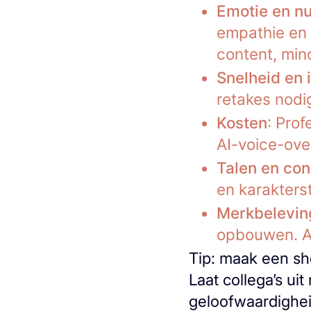
Emotie en n
empathie en 
content, min
Snelheid en i
retakes nodig
Kosten
: Prof
AI-voice-over
Talen en con
en karakters
Merkbelevin
opbouwen. AI
Tip: maak een sh
Laat collega’s uit
geloofwaardighei