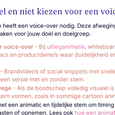
 en niet kiezen voor een voi
e heeft een voice-over nodig. Deze afweging
aken voor jouw doel en doelgroep.
r voice-over
- Bij
uitleganimatie
, whiteboar
ics en productdemo’s waar duidelijkheid e
- Brandvideo’s of social snippets met snell
 een versie met en zonder stem.
wege
- Als de boodschap volledig visueel is
kern vormen, zoals in sommige cartoon ani
et een animatic en tijdelijke stem om timing
casten of opnemen. Lees ook
hoe een animat