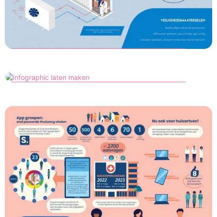
ECR Nederland
Intarcon waterloop
Ecoonex
ERTC Infographic