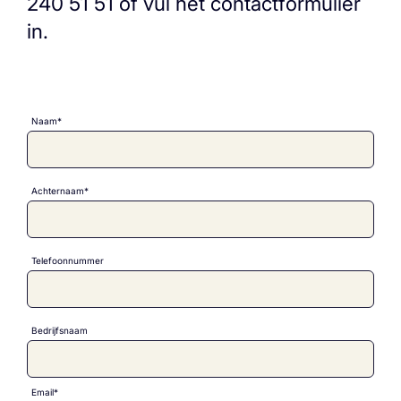
240 51 51 of vul het contactformulier
in.
Naam*
Achternaam*
Telefoonnummer
Bedrijfsnaam
Email*