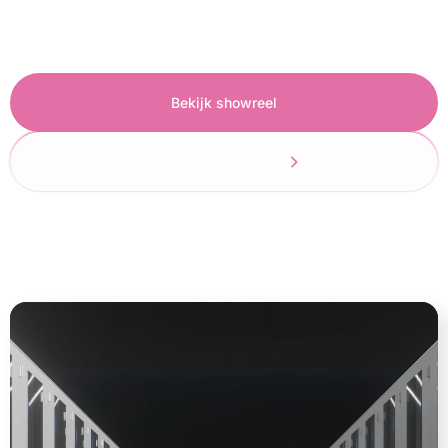
inspiratie ons
portfolio infographics
.
Bekijk showreel
Neem contact op