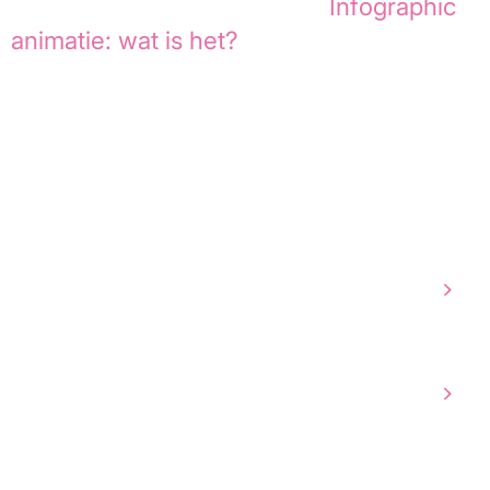
meer over mogelijkheden in
Infographic
animatie: wat is het?
.
Veelgestelde vragen
Werkt een virtuele tour met een VR bril?
Wat is een 360 graden virtuele tour?