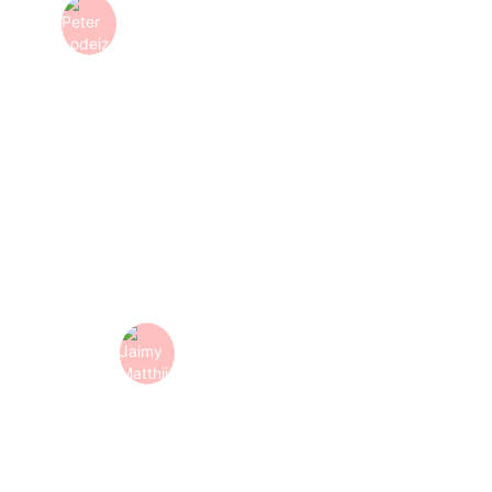
Peter Lodeizen
Sorpasso
-
Brand / communication strategist
"Een prettige en professionele samenwerking! Fijne club
met goede en snelle communicatie. Meedenkend en in
staat onze feedback snel te verwerken. Dit samen heeft
geresulteerd in een mooie animatie zoals wij hem voor
ogen hadden."
Jaimy Matthijsse
KAW Architecten
-
Architect