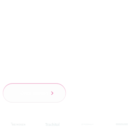
Trotse partners
Wij mogen werken voor deze prachtige merken
en zijn trots op het vertrouwen dat we van onze
700+ klanten hebben gekregen.
Onze klanten