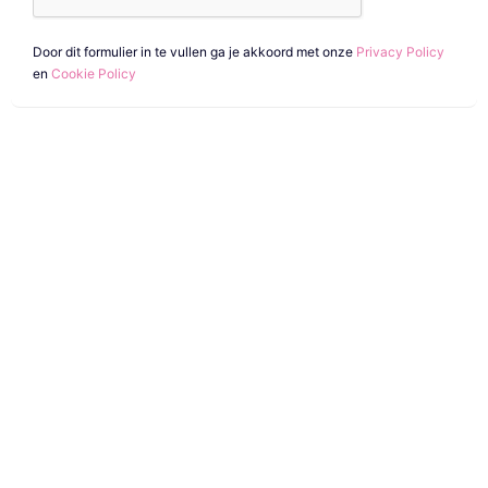
Door dit formulier in te vullen ga je akkoord met onze
Privacy Policy
en
Cookie Policy
Wat is het verschil tussen een AI
workflow infographic en een standaard
infographic?
Een workflow infographic is specifiek
gericht op het uitleggen van stappen,
volgordes, beslismomenten en
samenhang binnen een proces. Bij een AI
workflow infographic kan AI onderdelen