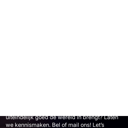
Oneindige
mogelijkheden?
Animatiestudio Animation Agency maakt
alles mogelijk. Wil je samen met ons
brainstormen, een verbluffende animatie
maken en ontdekken hoe je je eindproduct
uiteindelijk goed de wereld in brengt? Laten
we kennismaken. Bel of mail ons! Let’s