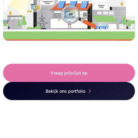
Dijkman SolarGatewaySE
SolarGatewaySE
Vraag prijslijst op
Bekijk ons portfolio