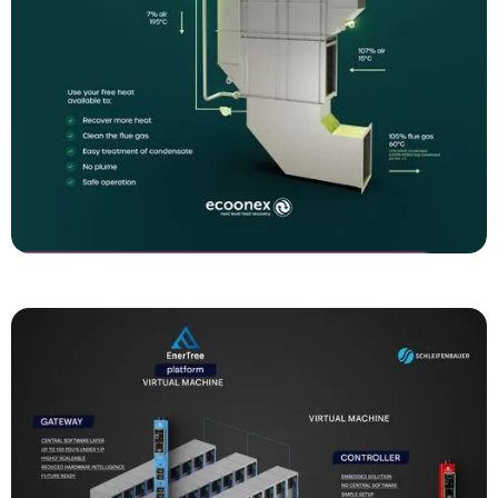
Ecoonex
EcooPure Infographic