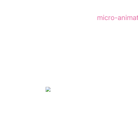
vaker samen: niet als decorat
UX. Met slimme
micro-animat
en subtiele bewegingen verlaa
een digitale ervaring logischer
Leestijd:
3
August 8, 2024
Thibault van der Laan
Strateeg & Founder