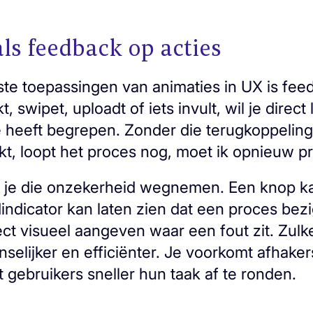
ls feedback op acties
ste toepassingen van animaties in UX is fe
t, swipet, uploadt of iets invult, wil je direct
e heeft begrepen. Zonder die terugkoppeling o
ikt, loopt het proces nog, moet ik opnieuw 
 je die onzekerheid wegnemen. Een knop ka
dindicator kan laten zien dat een proces bezi
rect visueel aangeven waar een fout zit. Zul
selijker en efficiënter. Je voorkomt afhakers
pt gebruikers sneller hun taak af te ronden.