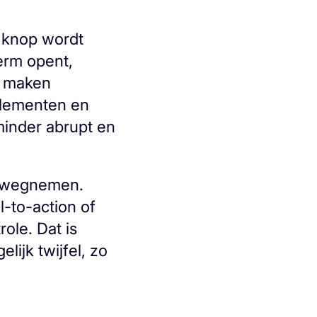
n knop wordt
erm opent,
e maken
 elementen en
minder abrupt en
d wegnemen.
l-to-action of
ole. Dat is
ijk twijfel, zo