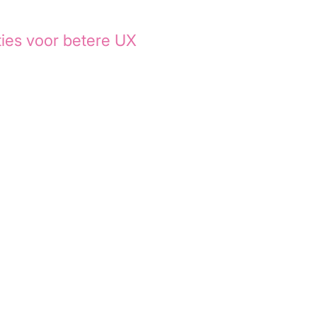
ie, maar als functioneel onderdeel van
ies voor betere UX
, heldere feedback
g je de cognitieve belasting en voelt
, sneller en prettiger aan.