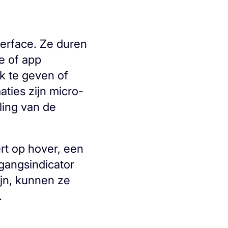
terface. Ze duren
e of app
k te geven of
ties zijn micro-
ling van de
rt op hover, een
tgangsindicator
ijn, kunnen ze
.