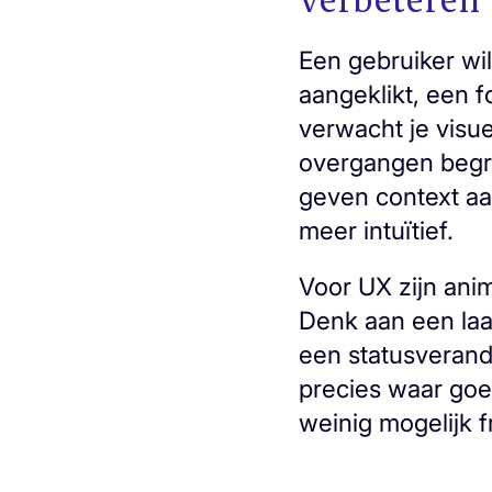
Een gebruiker wi
aangeklikt, een 
verwacht je visu
overgangen begri
geven context aa
meer intuïtief.
Voor UX zijn ani
Denk aan een laad
een statusverande
precies waar goed
weinig mogelijk f