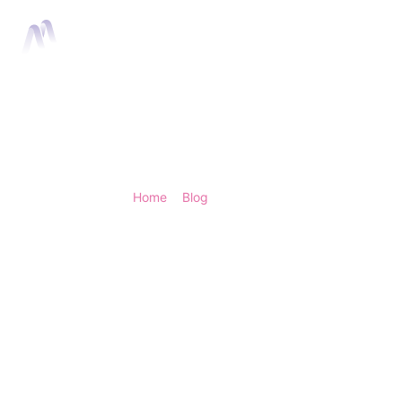
Home
Anima
Home
>
Blog
> Animaties en gebruikerservari
Animaties en ge
Goede animaties maken een in
vooral duidelijker. Ze laten z
een actie is gelukt en helpen
heen. Juist daarom spelen an