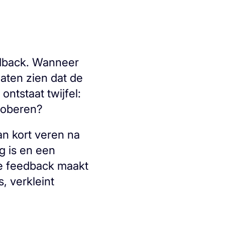
edback. Wanneer
 laten zien dat de
ntstaat twijfel:
proberen?
n kort veren na
g is en een
ke feedback maakt
, verkleint