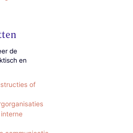
tten
eer de
ktisch en
structies of
rgorganisaties
interne