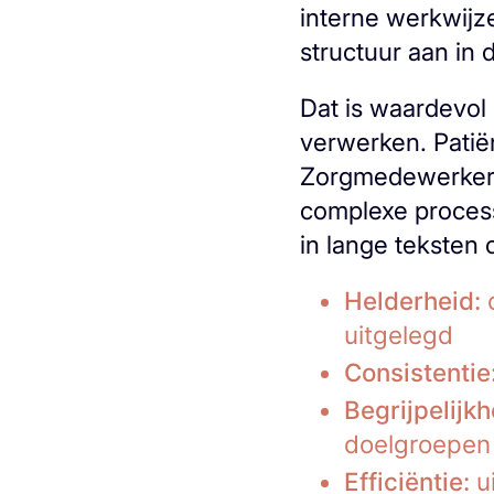
interne werkwijz
structuur aan in 
Dat is waardevol 
verwerken. Patië
Zorgmedewerkers 
complexe process
in lange teksten
Helderheid:
c
uitgelegd
Consistentie
Begrijpelijkh
doelgroepen
Efficiëntie:
ui