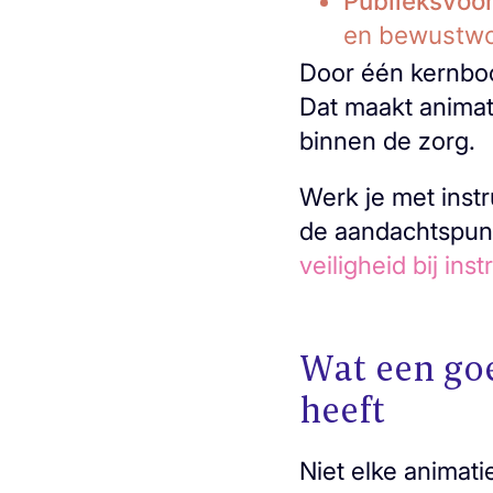
Publieksvoor
en bewustwo
Door één kernbood
Dat maakt animat
binnen de zorg.
Werk je met inst
de aandachtspun
veiligheid bij ins
Wat een goe
heeft
Niet elke animati