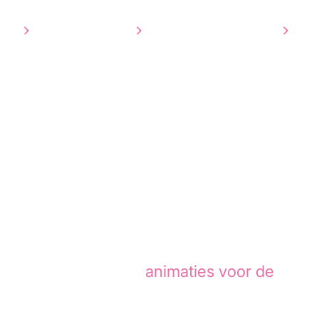
tie
3D Visualisatie
Ons werk
Over ons
Co
rg laten maken | Animation Agency
gezondheidszorg
et alleen kloppen, maar ook direct
ng is het inzetten van
animaties voor de
pen helder uitleggen aan patiënten,
 doelgroepen. Zo wordt communicatie