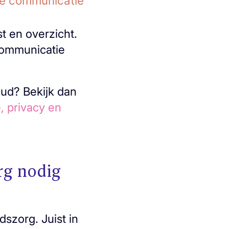
e communicatie
t en overzicht.
 communicatie
oud? Bekijk dan
, privacy en
rg nodig
szorg. Juist in