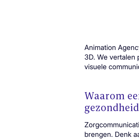
Animation Agency
3D. We vertalen p
visuele communica
Waarom een
gezondheid
Zorgcommunicatie 
brengen. Denk aa