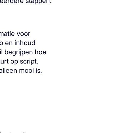
eerdere stappen.
matie voor
po en inhoud
l begrijpen hoe
urt op script,
alleen mooi is,