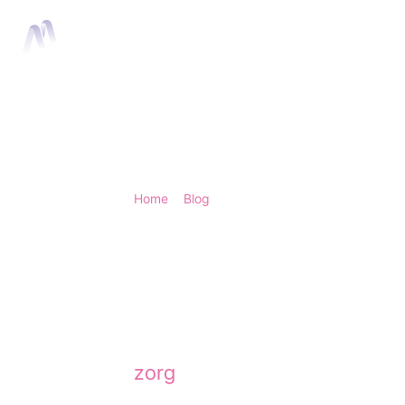
Home
Anima
Home
>
Blog
> Uitleganimatie gezondheidszo
Uitleganimatie 
In de zorg moet informatie ni
begrijpelijk zijn. Een oplossi
zorg
, die complexe onderwer
zorgprofessionals en andere