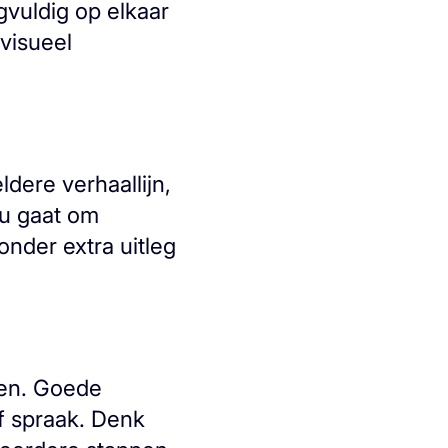
gvuldig op elkaar
 visueel
dere verhaallijn,
nu gaat om
onder extra uitleg
ken. Goede
of spraak. Denk