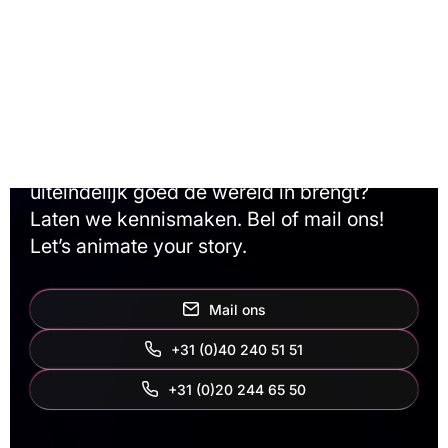
mogelijkheden?
Animatiestudio Animation Agency maakt
alles mogelijk. Wil je samen met ons
brainstormen, een verbluffende animatie
maken en ontdekken hoe je je eindproduct
uiteindelijk goed de wereld in brengt?
Laten we kennismaken. Bel of mail ons!
Let’s animate your story.
Mail ons
+31 (0)40 240 51 51
‭+31 (0)20 244 65 50‬