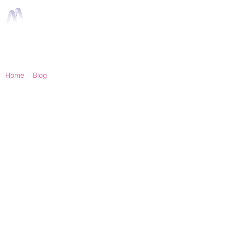
Home
>
Blog
> Compliance, privacy en veiligheid instructie
animaties
Compliance, privacy
en veiligheid instructie
animaties
Compliance, privacy en veiligheidsregels
zijn vaak complex, terwijl de boodschap
juist glashelder moet zijn. Met maatwerk