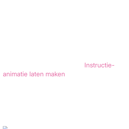
instructie-animaties maak je procedures,
risico’s en gewenst gedrag visueel
begrijpelijk voor medewerkers,
contractors en bezoekers. Animation
Agency ontwikkelt 2D en 3D animaties
die helpen om belangrijke instructies
consistent, schaalbaar en goed uitlegbaar
over te brengen. Wil je een
Instructie-
animatie laten maken
die aansluit op jouw
compliance-doelen?
Leestijd:
5
May 27, 2026