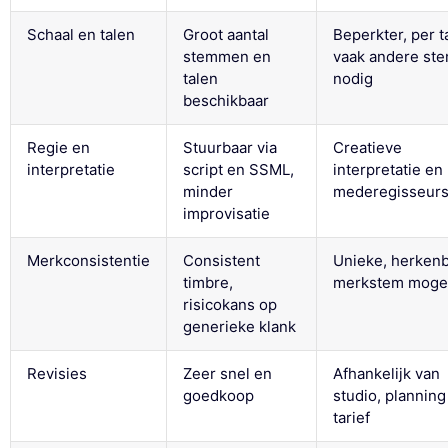
Schaal en talen
Groot aantal
Beperkter, per t
stemmen en
vaak andere st
talen
nodig
beschikbaar
Regie en
Stuurbaar via
Creatieve
interpretatie
script en SSML,
interpretatie en
minder
mederegisseur
improvisatie
Merkconsistentie
Consistent
Unieke, herken
timbre,
merkstem mogel
risicokans op
generieke klank
Revisies
Zeer snel en
Afhankelijk van
goedkoop
studio, planning
tarief