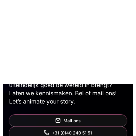
Oneindige
mogelijkheden?
Animatiestudio Animation Agency maakt
alles mogelijk. Wil je samen met ons
brainstormen, een verbluffende animatie
maken en ontdekken hoe je je eindproduct
uiteindelijk goed de wereld in brengt?
Laten we kennismaken. Bel of mail ons!
Let’s animate your story.
Mail ons
+31 (0)40 240 51 51