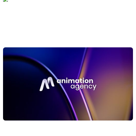
Thibault van der Laan
Strateeg & Founder