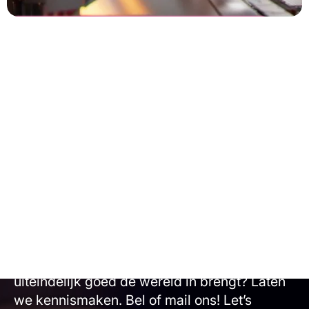
Vanderlande
FASTPICK
Oneindige
mogelijkheden?
Animatiestudio Animation Agency maakt
alles mogelijk. Wil je samen met ons
brainstormen, een verbluffende animatie
maken en ontdekken hoe je je eindproduct
uiteindelijk goed de wereld in brengt? Laten
we kennismaken. Bel of mail ons! Let’s