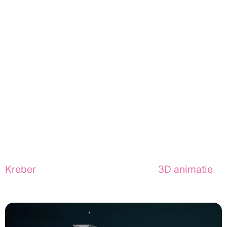
Relevante cases
Nieuwsgierig naar onze creaties? Bekijk de 
animatie die we maakten voor
Kreber
 of ontdek de magie achter
3D animatie
.