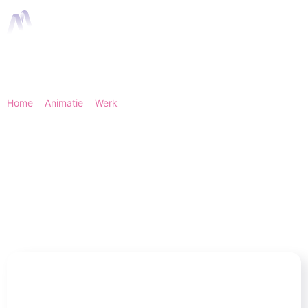
Home
>
Animatie
>
Werk
> Monoma - Bedrijfsanimatie |
Animation Agency
Monoma -
Bedrijfsanimatie