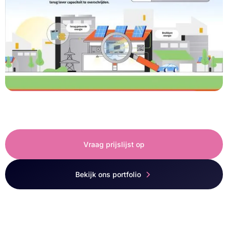
Dijkman SolarGatewaySE
SolarGatewaySE
Vraag prijslijst op
Bekijk ons portfolio