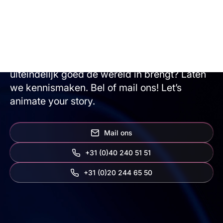
Animatiestudio Animation Agency maakt
alles mogelijk. Wil je samen met ons
brainstormen, een verbluffende animatie
maken en ontdekken hoe je je eindproduct
uiteindelijk goed de wereld in brengt? Laten
we kennismaken. Bel of mail ons! Let’s
animate your story.
Mail ons
+31 (0)40 240 51 51
‭+31 (0)20 244 65 50‬