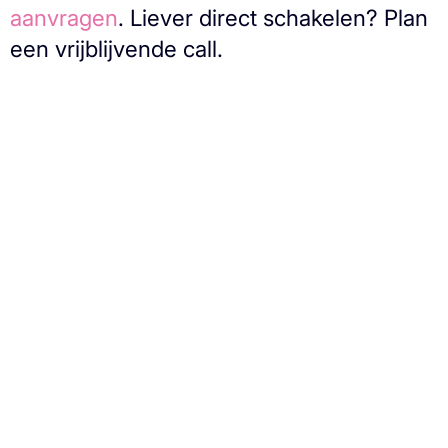
aanvragen
. Liever direct schakelen? Plan
een vrijblijvende call.
Oneindige
mogelijkheden?
Animatiestudio Animation Agency maakt