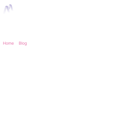
Home
>
Blog
> Animatie budget bepalen: kosten, keuzes en tips
2025
Animatie budget
bepalen: zo maak je
iedere euro effectief
Een goed animatie budget bepalen start
niet bij een willekeurig bedrag, maar bij je
doel. Wil je complexe techniek begrijpelijk