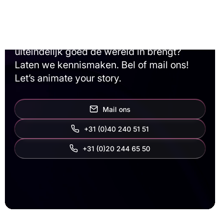
alles mogelijk. Wil je samen met ons
brainstormen, een verbluffende animatie
maken en ontdekken hoe je je eindproduct
uiteindelijk goed de wereld in brengt?
Laten we kennismaken. Bel of mail ons!
Let’s animate your story.
Mail ons
+31 (0)40 240 51 51
‭+31 (0)20 244 65 50‬