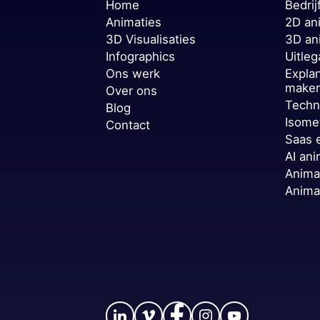
Home
Bedrij
Animaties
2D an
3D Visualisaties
3D an
Infographics
Uitleg
Ons werk
Expla
make
Over ons
Techn
Blog
Isome
Contact
Saas 
AI ani
Anima
Anima