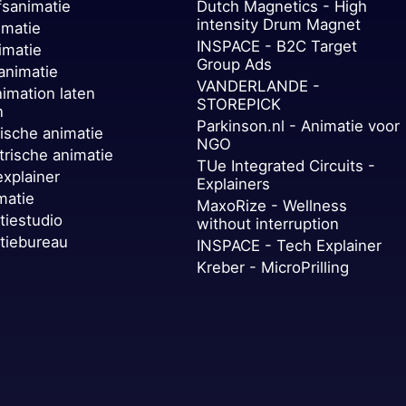
fsanimatie
Dutch Magnetics - High
intensity Drum Magnet
imatie
INSPACE - B2C Target
imatie
Group Ads
animatie
VANDERLANDE -
nimation laten
STOREPICK
n
Parkinson.nl - Animatie voor
ische animatie
NGO
trische animatie
TUe Integrated Circuits -
explainer
Explainers
matie
MaxoRize - Wellness
tiestudio
without interruption
tiebureau
INSPACE - Tech Explainer
Kreber - MicroPrilling