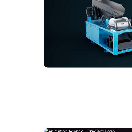
Dutch Magnetics
High intensity Drum Magnet