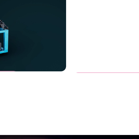
Vanderlande
FASTPICK