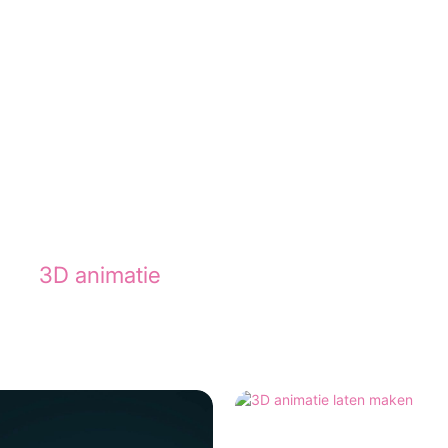
ies? Bekijk de animatie die we maakten voo
hter
3D animatie
.