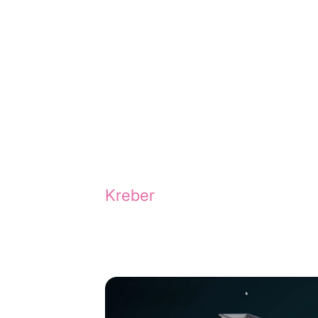
Relevante cases
Nieuwsgierig naar onze creat
Kreber
of ontdek de magie ac