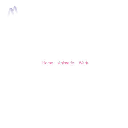
Home
Anima
Home
>
Animatie
>
Werk
> VCN Verzekeringen
VCN Verzekering