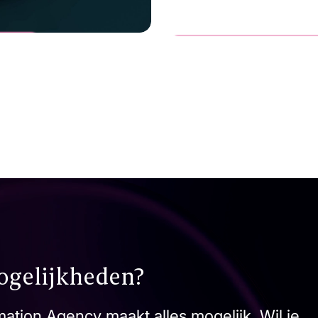
Vanderlande
FASTPICK
ogelijkheden?
ation Agency maakt alles mogelijk. Wil je