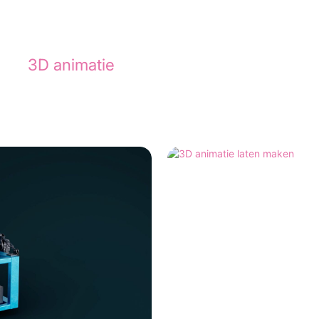
ies? Bekijk de animatie die we maakten voo
hter
3D animatie
.