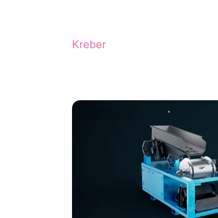
Relevante cases
Nieuwsgierig naar onze creat
Kreber
of ontdek de magie ac