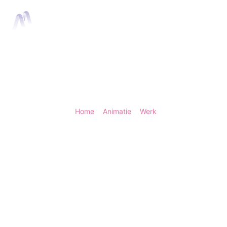
Home
Anima
Home
>
Animatie
>
Werk
> Superlative Apes -
Superlative Ape