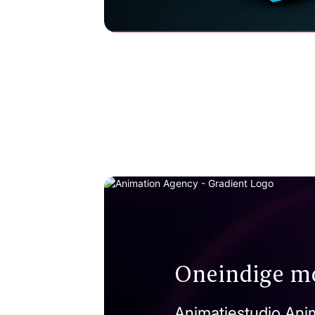
Dutch Magnetics
High intensity Drum Magnet
Oneindige m
Animatiestudio Anim