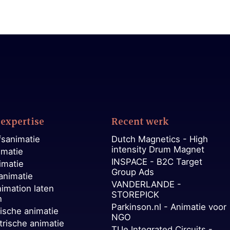
expertise
Recent werk
fsanimatie
Dutch Magnetics - High
intensity Drum Magnet
imatie
INSPACE - B2C Target
imatie
Group Ads
animatie
VANDERLANDE -
nimation laten
STOREPICK
n
Parkinson.nl - Animatie voor
ische animatie
NGO
trische animatie
TUe Integrated Circuits -