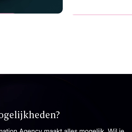
Vanderlande
FASTPICK
ogelijkheden?
ation Agency maakt alles mogelijk. Wil je