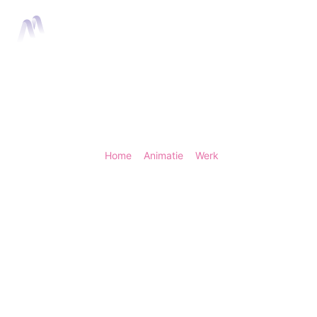
Home
Anima
Home
>
Animatie
>
Werk
> SintLucas - Stage
SintLucas - Stag