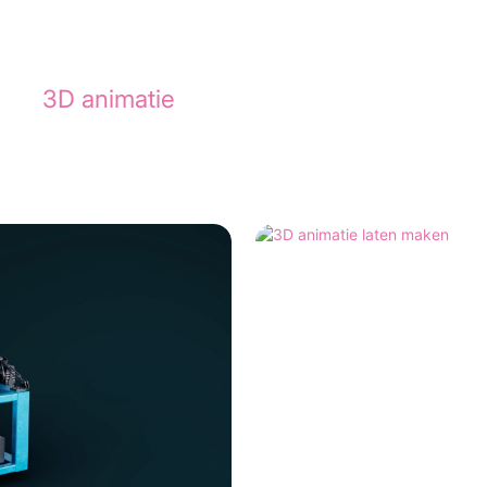
ies? Bekijk de animatie die we maakten voo
hter
3D animatie
.