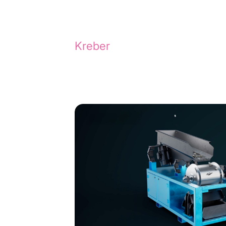
Relevante cases
Nieuwsgierig naar onze creat
Kreber
of ontdek de magie ac