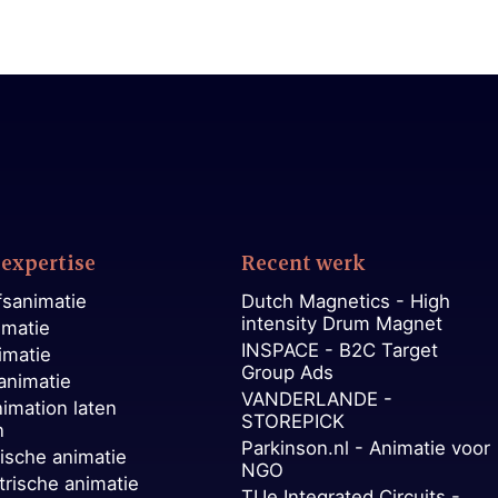
expertise
Recent werk
fsanimatie
Dutch Magnetics - High
intensity Drum Magnet
imatie
INSPACE - B2C Target
imatie
Group Ads
animatie
VANDERLANDE -
nimation laten
STOREPICK
n
Parkinson.nl - Animatie voor
ische animatie
NGO
trische animatie
TUe Integrated Circuits -