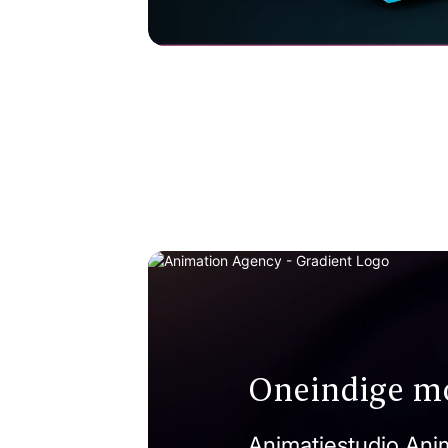
Dutch Magnetics
High intensity Drum Magnet
Oneindige m
Animatiestudio Anim