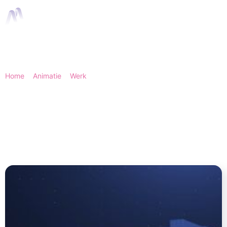
Home
>
Animatie
>
Werk
> Multifix - Corporate | Animation
Agency
Multifix - Corporate