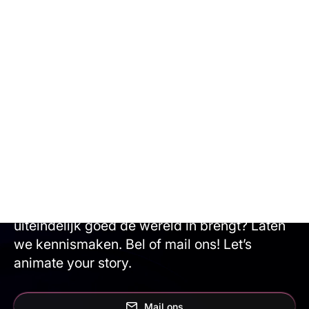
FASTPICK
Oneindige
mogelijkheden?
Animatiestudio Animation Agency maakt
alles mogelijk. Wil je samen met ons
brainstormen, een verbluffende animatie
maken en ontdekken hoe je je eindproduct
uiteindelijk goed de wereld in brengt? Laten
we kennismaken. Bel of mail ons! Let’s
animate your story.
Mail ons