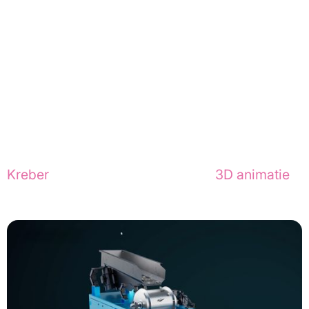
Relevante cases
Nieuwsgierig naar onze creaties? Bekijk de 
animatie die we maakten voor
Kreber
 of ontdek de magie achter
3D animatie
.