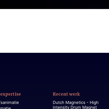
expertise
Recent werk
fsanimatie
Dutch Magnetics - High
intensity Drum Magnet
imatie