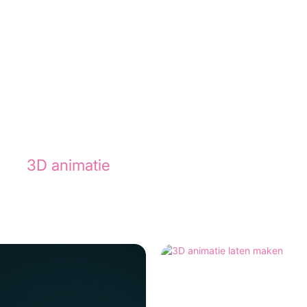
ies? Bekijk de animatie die we maakten voo
hter
3D animatie
.