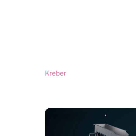
Relevante cases
Nieuwsgierig naar onze creat
Kreber
of ontdek de magie ac