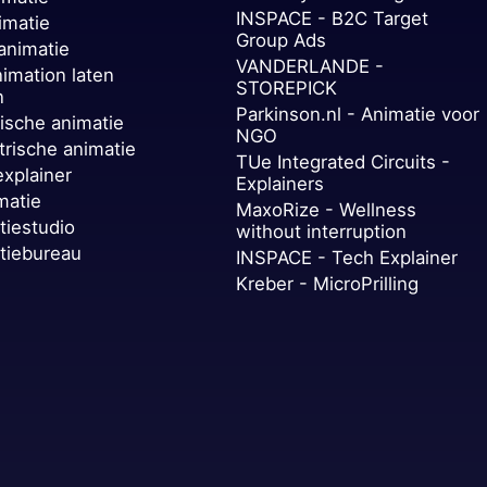
INSPACE - B2C Target
imatie
Group Ads
animatie
VANDERLANDE -
nimation laten
STOREPICK
n
Parkinson.nl - Animatie voor
ische animatie
NGO
trische animatie
TUe Integrated Circuits -
explainer
Explainers
matie
MaxoRize - Wellness
tiestudio
without interruption
tiebureau
INSPACE - Tech Explainer
Kreber - MicroPrilling