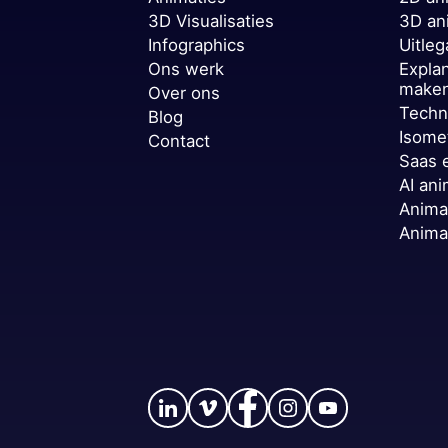
3D Visualisaties
3D an
Infographics
Uitleg
Ons werk
Expla
make
Over ons
Techn
Blog
Isome
Contact
Saas 
AI ani
Anima
Anima