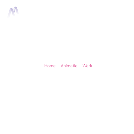
Home
Anima
Home
>
Animatie
>
Werk
> Boehringer Ingelhe
Boehringer Inge