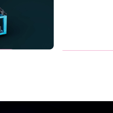
Vanderlande
FASTPICK