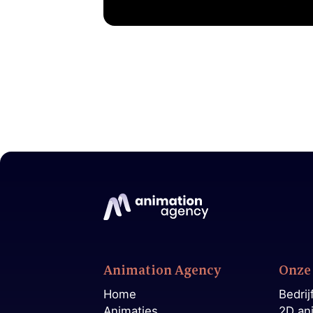
Animation Agency
Onze 
Home
Bedrij
Animaties
2D an