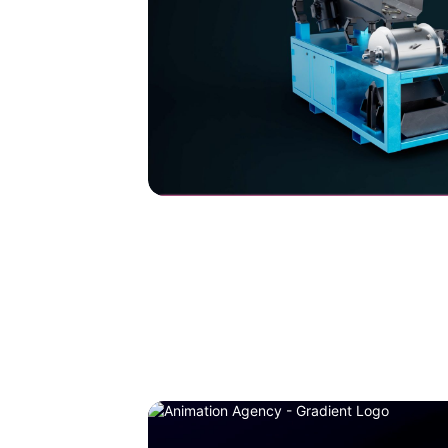
Dutch Magnetics
High intensity Drum Magnet