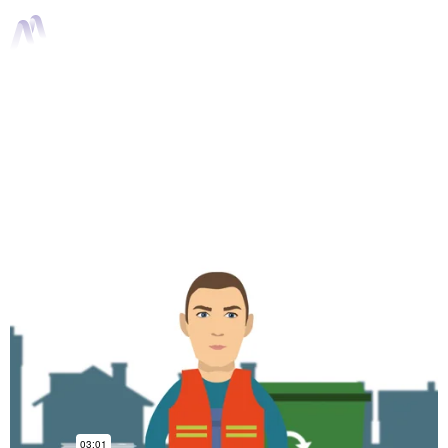
Van Munster -
Veiligheidsaspecten