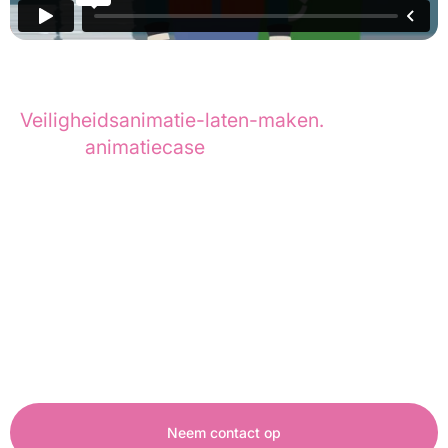
Van Munster
heeft door Animation Agency een 
Veiligheidsanimatie-laten-maken
.
In deze
animatiecase
lees je hoe we dit project
hebben aangepakt.
Van Munster is een badkamerspecialist met
bijna 60 jaar ervaring, die luxe en innovatieve
badkamers levert aan particulieren en
projectontwikkelaars in West- en Midden-
Nederland.
Neem contact op