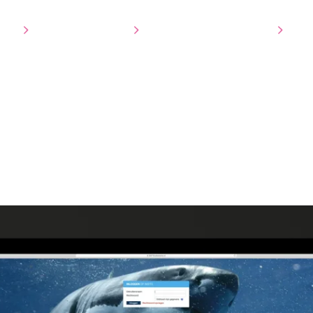
tie
3D Visualisatie
Ons werk
Over ons
Co
en boeken