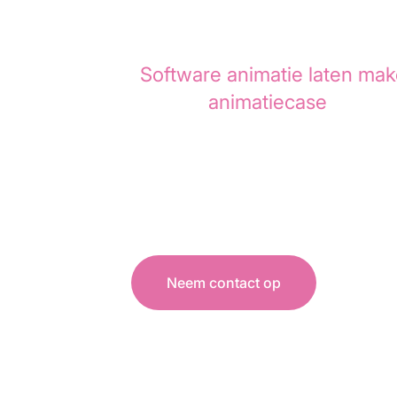
Techsharks
heeft door Anim
Software animatie laten ma
In deze
animatiecase
lees je
Techsharks is een Nederlands
en digitale transformatieproje
Neem contact op