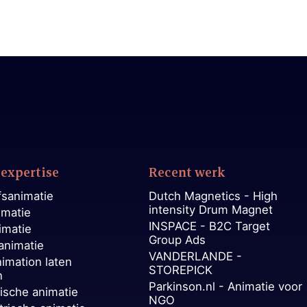
expertise
Recent werk
fsanimatie
Dutch Magnetics - High
intensity Drum Magnet
imatie
INSPACE - B2C Target
imatie
Group Ads
animatie
VANDERLANDE -
nimation laten
STOREPICK
n
Parkinson.nl - Animatie voor
ische animatie
NGO