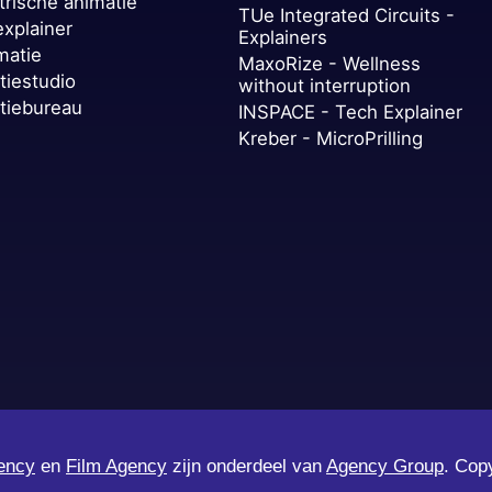
trische animatie
TUe Integrated Circuits -
explainer
Explainers
matie
MaxoRize - Wellness
tiestudio
without interruption
tiebureau
INSPACE - Tech Explainer
Kreber - MicroPrilling
ency
en
Film Agency
zijn onderdeel van
Agency Group
. Cop