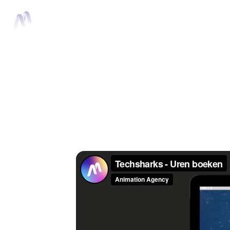
Home
Anima
Techsharks - Ur