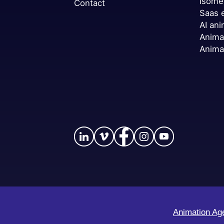
Isome
Contact
Saas 
AI ani
Anima
Anima
Animation Ag