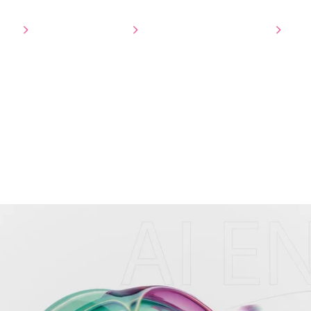
tie
3D Visualisatie
Ons werk
Over ons
Co
l AD 1. Kosten bewust