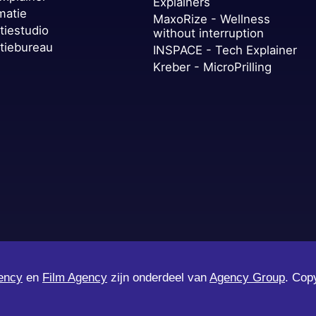
Explainers
matie
MaxoRize - Wellness
tiestudio
without interruption
tiebureau
INSPACE - Tech Explainer
Kreber - MicroPrilling
ency
en
Film Agency
zijn onderdeel van
Agency Group
. Cop