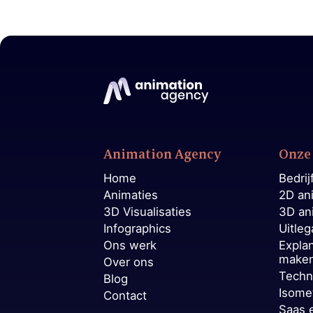
Animation Agency
Onze 
Home
Bedrij
Animaties
2D an
3D Visualisaties
3D an
Infographics
Uitleg
Ons werk
Expla
make
Over ons
Techn
Blog
Isome
Contact
Saas 