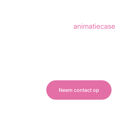
INSPACE
heeft door Animat
In deze
animatiecase
lees je
INSPACE is een softwareplatf
werkruimtes, bureaus en verg
Neem contact op