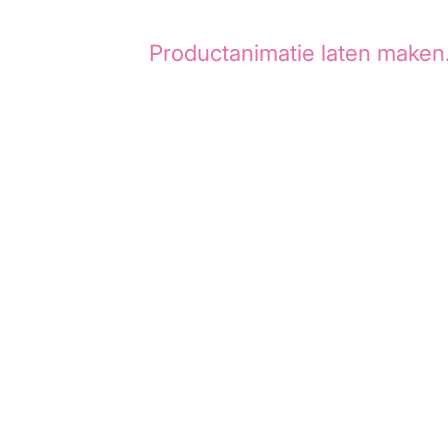
ion Agency een
Productanimatie laten maken
 hoe we dit project hebben aangepakt.
orm voor hybride werken dat bedrijven help
aderzalen efficient te beheren en te boeke