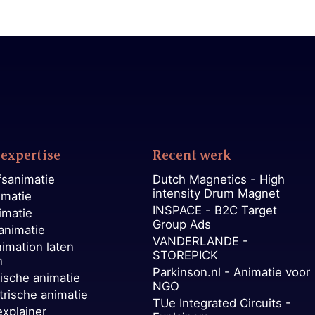
expertise
Recent werk
fsanimatie
Dutch Magnetics - High
intensity Drum Magnet
imatie
INSPACE - B2C Target
imatie
Group Ads
animatie
VANDERLANDE -
nimation laten
STOREPICK
n
Parkinson.nl - Animatie voor
ische animatie
NGO
trische animatie
TUe Integrated Circuits -
explainer