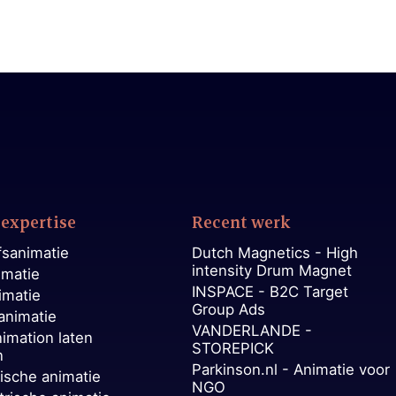
expertise
Recent werk
fsanimatie
Dutch Magnetics - High
intensity Drum Magnet
imatie
INSPACE - B2C Target
imatie
Group Ads
animatie
VANDERLANDE -
nimation laten
STOREPICK
n
Parkinson.nl - Animatie voor
ische animatie
NGO