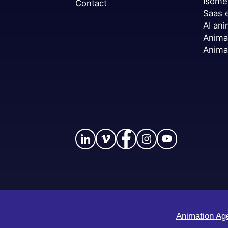
Isome
Contact
Saas 
AI ani
Anima
Anima
Animation Ag