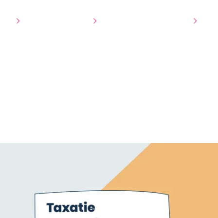
tie
3D Visualisatie
Ons werk
Over ons
Co
- Snelheid [B2C AD]