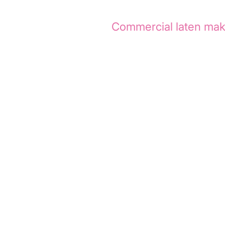
Animation Agency een
Commercial laten ma
 hoe we dit project hebben aangepakt.
landse aanbieder van online woningtaxaties
nsumenten ondersteunt met snelle en