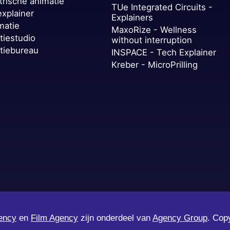
trische animatie
TUe Integrated Circuits -
explainer
Explainers
matie
MaxoRize - Wellness
tiestudio
without interruption
tiebureau
INSPACE - Tech Explainer
Kreber - MicroPrilling
ency
en
Film Agency
zijn onderdeel van
Agency Group
. Cop