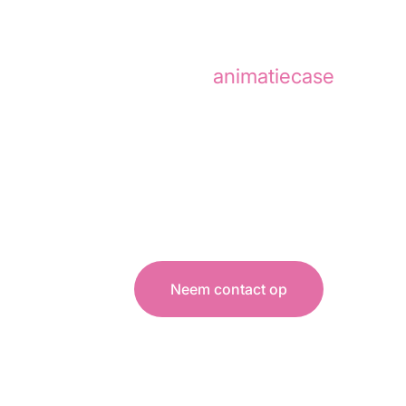
Desktop Taxatie
heeft door 
In deze
animatiecase
lees je
Desktop Taxatie is een Neder
hypotheekverstrekkers en co
betrouwbare bureautaxaties.
Neem contact op