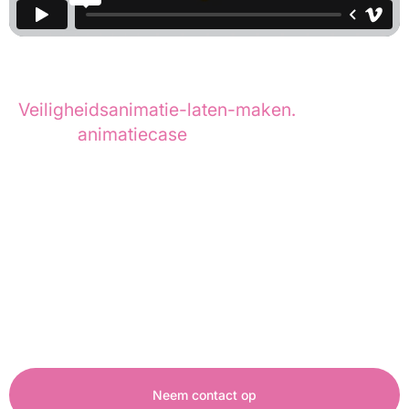
Damen
heeft door Animation Agency een 
Veiligheidsanimatie-laten-maken
.
In deze
animatiecase
lees je hoe we dit project
hebben aangepakt.
Damen Shipyards is een internationaal
Nederlands maritiem familiebedrijf dat
schepen ontwerpt, bouwt en levert voor de
civiele en defensiemarkt, met meer dan 35
scheepswerven wereldwijd.
Neem contact op