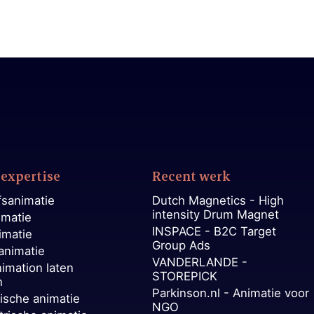
expertise
Recent werk
fsanimatie
Dutch Magnetics - High
intensity Drum Magnet
imatie
INSPACE - B2C Target
imatie
Group Ads
animatie
VANDERLANDE -
nimation laten
STOREPICK
n
Parkinson.nl - Animatie voor
ische animatie
NGO