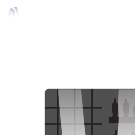
Home
Anima
Chupitos - Shoo