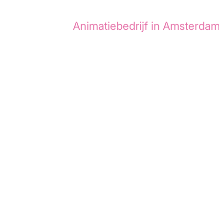
ion Agency een
Animatiebedrijf in Amsterda
 hoe we dit project hebben aangepakt.
ood- of drankmerk dat specifieke producten
erages aanbiedt voor de horeca- en