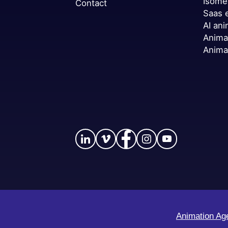
Isome
Contact
Saas 
AI ani
Anima
Anima
Animation Ag