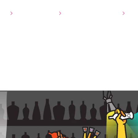
tie
3D Visualisatie
Ons werk
Over ons
Co
ter bar