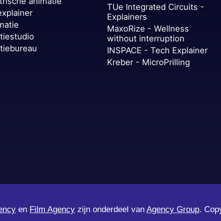
trische animatie
TUe Integrated Circuits -
explainer
Explainers
matie
MaxoRize - Wellness
tiestudio
without interruption
tiebureau
INSPACE - Tech Explainer
Kreber - MicroPrilling
ency
en
Film Agency
zijn onderdeel van
Agency Group
. Cop