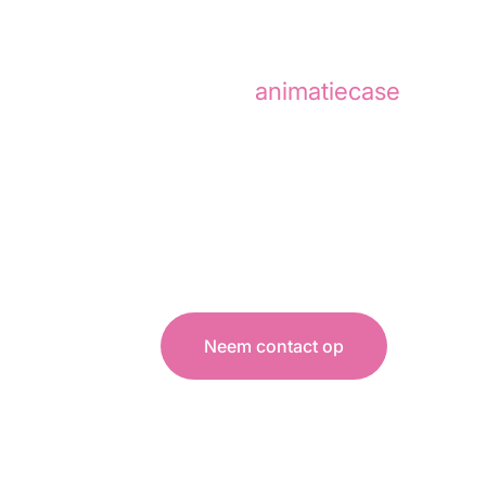
Chupitos
heeft door Animat
In deze
animatiecase
lees je
Chupitos is een Nederlands f
zoals shotjes, snacks of bev
consumentenmarkt.
Neem contact op