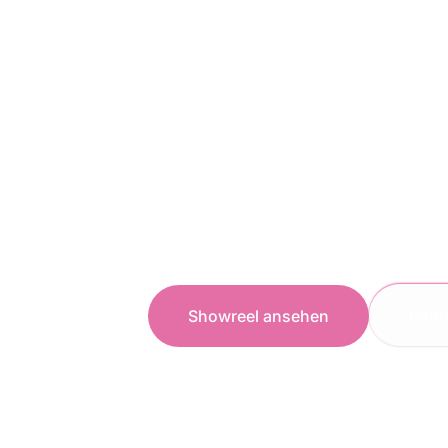
Marke passt. Wir denken mit I
Verbreitung, und liefern gena
Möchten Sie sich breiter ori
an.
Wir haben bereits für A-Mark
gearbeitet. Neugierig, was wi
unverbindliches Angebot an u
maßgeschneiderte Beratung.
Kont
Showreel ansehen