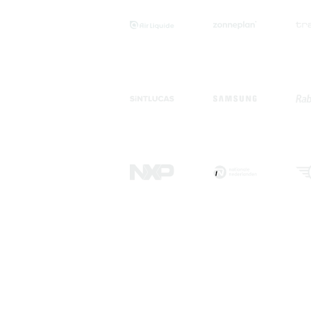
lz auf
re über
n.
"Hört gut zu, was man als Kunde
will, und bietet einen Mehrwert. Alles