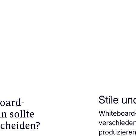
Stile u
board-
 sollte
Whiteboard
verschieden
scheiden?
produzieren