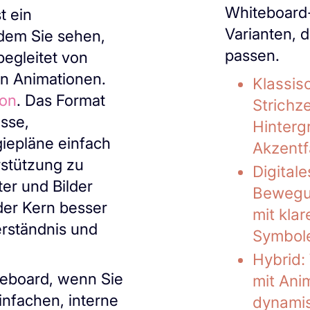
Whiteboard
t ein
Varianten, d
 dem Sie sehen,
passen.
begleitet von
en Animationen.
Klassis
ion
. Das Format
Strichz
esse,
Hinterg
giepläne einfach
Akzentf
rstützung zu
Digital
er und Bilder
Bewegun
 der Kern besser
mit kla
erständnis und
Symbol
Hybrid:
teboard, wenn Sie
mit Ani
infachen, interne
dynami