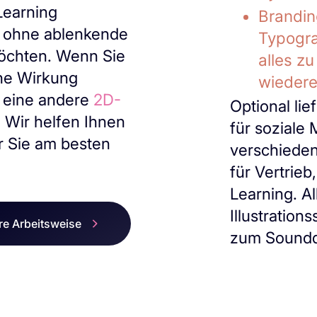
Learning
Branding
t ohne ablenkende
Typogra
öchten. Wenn Sie
alles z
he Wirkung
wiedere
 eine andere
2D-
Optional li
. Wir helfen Ihnen
für soziale 
r Sie am besten
verschiede
für Vertrie
Learning. A
Illustration
e Arbeitsweise
zum Soundd