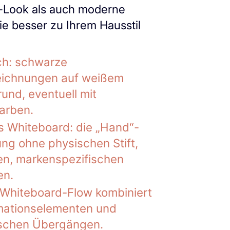
-Look als auch moderne
ie besser zu Ihrem Hausstil
ch: schwarze
eichnungen auf weißem
rund, eventuell mit
arben.
es Whiteboard: die „Hand“-
g ohne physischen Stift,
ren, markenspezifischen
en.
 Whiteboard-Flow kombiniert
mationselementen und
schen Übergängen.