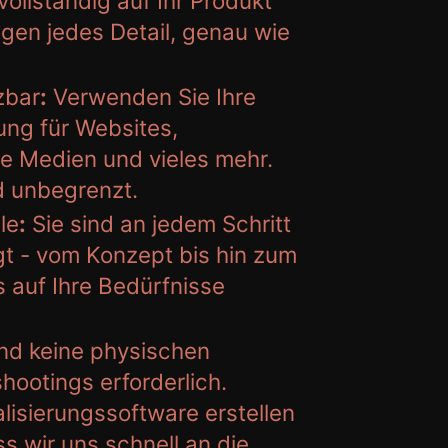
vollständig auf Ihr Produkt
gen jedes Detail, genau wie
zbar
:
Verwenden Sie Ihre
ung für Websites,
le Medien und vieles mehr.
d unbegrenzt.
le
:
Sie sind an jedem Schritt
gt - vom Konzept bis hin zum
s auf Ihre Bedürfnisse
nd keine physischen
hootings erforderlich.
alisierungssoftware erstellen
ass wir uns schnell an die