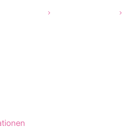
3D-Visualisierung
Unsere Arbeit
Über uns
Ko
a Animation Agency
n, das nicht auf Anhieb verständlich
Oder einen Prozess, der einfach wirken
tionen
um, die verdeutlichen, was d