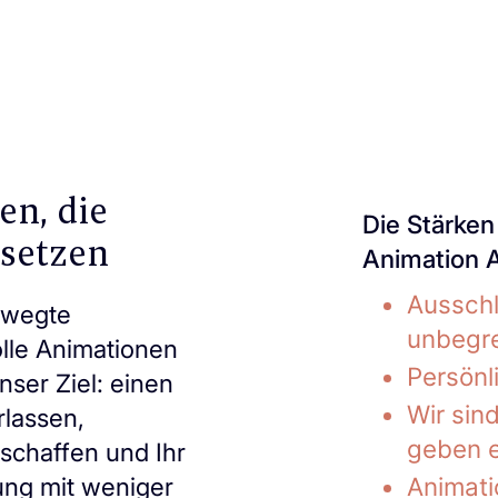
en, die
Die Stärken
setzen
Animation 
Ausschl
bewegte
unbegre
lle Animationen
Persönl
nser Ziel: einen
Wir sin
rlassen,
geben e
schaffen und Ihr
Animati
tung mit weniger