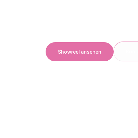
Nicht nur visuell anspr
Damit deine Zielgruppe e
zum Handeln bereit ist.
Kont
Showreel ansehen